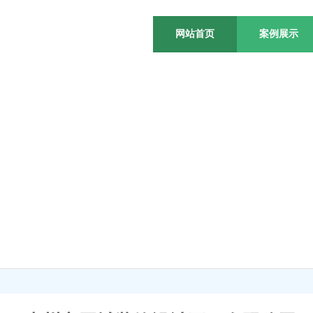
网站首页
案例展示
站不仅能赚钱更是行业
网络运营的好 生意订单少不了