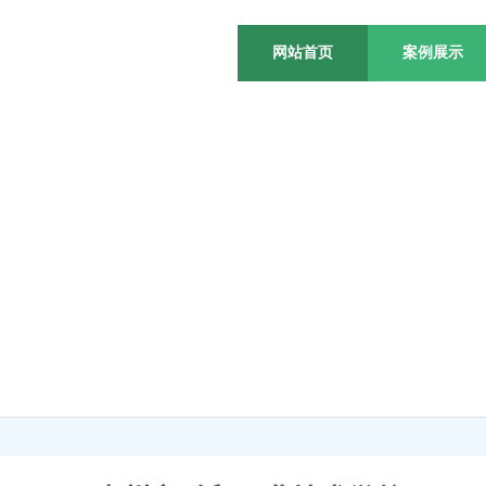
网站首页
案例展示
站不仅能赚钱更是行业
网络运营的好 生意订单少不了